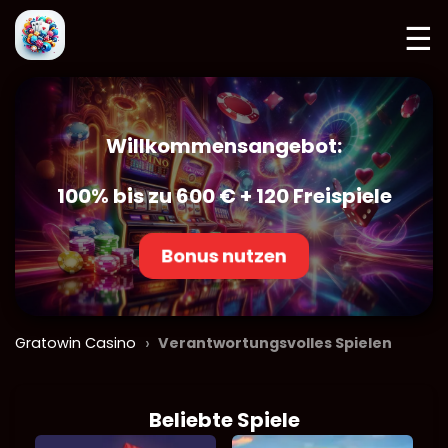
☰
Willkommensangebot:
100% bis zu 600 € + 120 Freispiele
Bonus nutzen
›
Gratowin Casino
Verantwortungsvolles Spielen
Beliebte Spiele