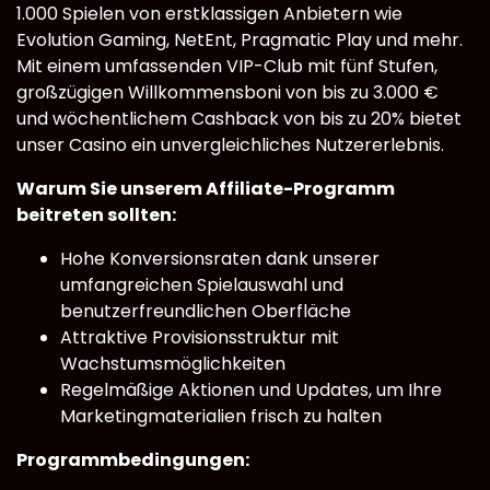
1.000 Spielen von erstklassigen Anbietern wie
Evolution Gaming, NetEnt, Pragmatic Play und mehr.
Mit einem umfassenden VIP-Club mit fünf Stufen,
großzügigen Willkommensboni von bis zu 3.000 €
und wöchentlichem Cashback von bis zu 20% bietet
unser Casino ein unvergleichliches Nutzererlebnis.
Warum Sie unserem Affiliate-Programm
beitreten sollten:
Hohe Konversionsraten dank unserer
umfangreichen Spielauswahl und
benutzerfreundlichen Oberfläche
Attraktive Provisionsstruktur mit
Wachstumsmöglichkeiten
Regelmäßige Aktionen und Updates, um Ihre
Marketingmaterialien frisch zu halten
Programmbedingungen: