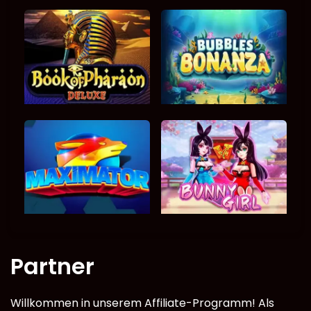
Partner
Willkommen in unserem Affiliate-Programm! Als