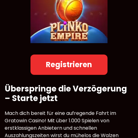
Registrieren
Überspringe die Verzögerung
– Starte jetzt
Mach dich bereit für eine aufregende Fahrt im
Gratowin Casino! Mit über 1.000 Spielen von
erstklassigen Anbietern und schnellen
Auszahlungszeiten wirst du mühelos die Walzen