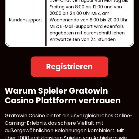
Live-Chat verfügbar von Montag bis
Freitag von 8:00 bis 12:00 und von
20:00 bis 24:00 Uhr MEZ, am
Kundensupport
Wochenende von 8:00 bis 20:00 Uhr
MEZ; E-Mail-Support wird ebenfalls
angeboten mit durchschnittlichen
Antwortzeiten von 24 Stunden.
Registrieren
Warum Spieler Gratowin
Casino Plattform vertrauen
Gratowin Casino bietet ein unvergleichliches Online-
Gaming-Erlebnis, das schiere Vielfalt mit
außergewöhnlichen Belohnungen kombiniert. Mit
über 1.000 erstklassigen Spielen von Anbietern wie