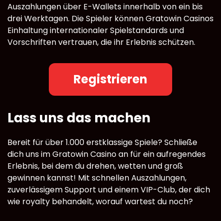
Auszahlungen über E-Wallets innerhalb von ein bis
drei Werktagen. Die Spieler können Gratowin Casinos
Einhaltung internationaler Spielstandards und
Vorschriften vertrauen, die ihr Erlebnis schützen.
Registrieren
Lass uns das machen
Bereit für über 1.000 erstklassige Spiele? Schließe
dich uns im Gratowin Casino an für ein aufregendes
Erlebnis, bei dem du drehen, wetten und groß
gewinnen kannst! Mit schnellen Auszahlungen,
zuverlässigem Support und einem VIP-Club, der dich
wie royalty behandelt, worauf wartest du noch?