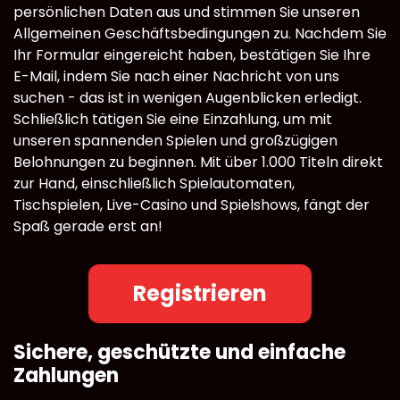
persönlichen Daten aus und stimmen Sie unseren
Allgemeinen Geschäftsbedingungen zu. Nachdem Sie
Ihr Formular eingereicht haben, bestätigen Sie Ihre
E-Mail, indem Sie nach einer Nachricht von uns
suchen - das ist in wenigen Augenblicken erledigt.
Schließlich tätigen Sie eine Einzahlung, um mit
unseren spannenden Spielen und großzügigen
Belohnungen zu beginnen. Mit über 1.000 Titeln direkt
zur Hand, einschließlich Spielautomaten,
Tischspielen, Live-Casino und Spielshows, fängt der
Spaß gerade erst an!
Registrieren
Sichere, geschützte und einfache
Zahlungen