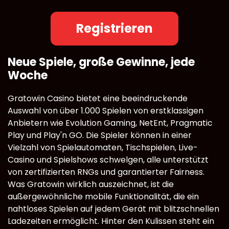
Registrieren
Neue Spiele, große Gewinne, jede
Woche
Gratowin Casino bietet eine beeindruckende
Auswahl von über 1.000 Spielen von erstklassigen
Anbietern wie Evolution Gaming, NetEnt, Pragmatic
Play und Play'n GO. Die Spieler können in einer
Vielzahl von Spielautomaten, Tischspielen, Live-
Casino und Spielshows schwelgen, alle unterstützt
von zertifizierten RNGs und garantierter Fairness.
Was Gratowin wirklich auszeichnet, ist die
außergewöhnliche mobile Funktionalität, die ein
nahtloses Spielen auf jedem Gerät mit blitzschnellen
Ladezeiten ermöglicht. Hinter den Kulissen steht ein