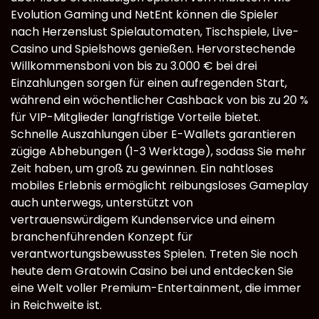
Evolution Gaming und NetEnt können die Spieler
nach Herzenslust Spielautomaten, Tischspiele, Live-
Casino und Spielshows genießen. Hervorstechende
Willkommensboni von bis zu 3.000 € bei drei
Einzahlungen sorgen für einen aufregenden Start,
während ein wöchentlicher Cashback von bis zu 20 %
für VIP-Mitglieder langfristige Vorteile bietet.
Schnelle Auszahlungen über E-Wallets garantieren
zügige Abhebungen (1-3 Werktage), sodass Sie mehr
Zeit haben, um groß zu gewinnen. Ein nahtloses
mobiles Erlebnis ermöglicht reibungsloses Gameplay
auch unterwegs, unterstützt von
vertrauenswürdigem Kundenservice und einem
branchenführenden Konzept für
verantwortungsbewusstes Spielen. Treten Sie noch
heute dem Gratowin Casino bei und entdecken Sie
eine Welt voller Premium-Entertainment, die immer
in Reichweite ist.