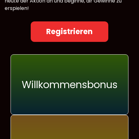
heute der Aktion an und beginne, dir Gewinne zu
erspielen!
Registrieren
Willkommensbonus