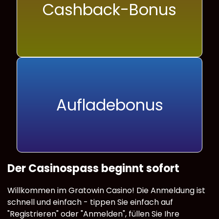
Cashback-Bonus
Aufladebonus
Der Casinospass beginnt sofort
Willkommen im Gratowin Casino! Die Anmeldung ist
schnell und einfach - tippen Sie einfach auf
"Registrieren" oder "Anmelden", füllen Sie Ihre